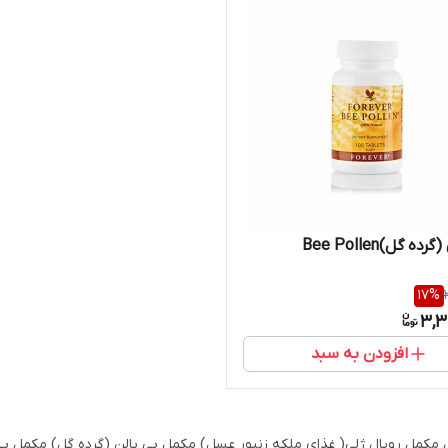
ده گل)Bee Pollen
17
%
3,3
افزودن به سبد
مکمل رویال ژلی( غذای ملکه زنبور عسل) مکمل بی پالن (گرده گل) مکمل ب