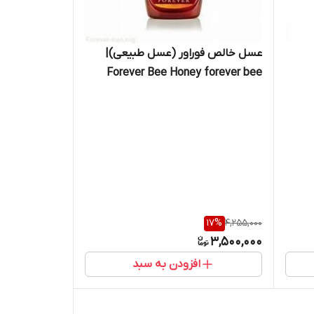
عسل خالص فوراور (عسل طبیعی)|
Forever Bee Honey forever bee
honey
17
%
4,255,000
3,500,000
افزودن به سبد