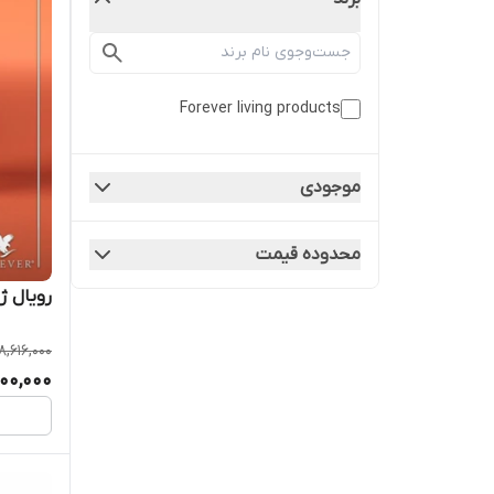
Forever living products
موجودی
محدوده قیمت
رویال ژلی jelly
8,616,000
00,000