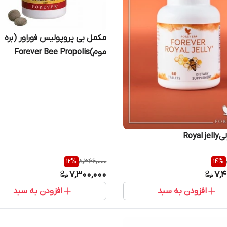
مکمل بی پروپولیس فوراور (بره
موم)Forever Bee Propolis
Royal
12
%
8,366,000
14
%
7,300,000
7,4
افزودن به سبد
افزودن به سبد