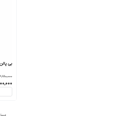
بی پالن (گر
3,990,000
00,000
عسل 