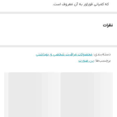
که کمپانی فوراور به آن معروف است.
100 درصد طبیعی و بدون مواد مضر
منبع غنی از ویتامین های آ، ب، ث و ای
نظرات
خاصیت نرم کنندگی و مرطوب‌کنندگی بالا
بازگرداندن طراوت و شادابی پوست به صورت و بدن
بستن منافذ باز و متعادل کننده چربی پوست
دسته‌بندی
:
بهبود جوش و جای جوش و لک های پوستی
محصولات مراقبت شخصی و بهداشتی
برچسب‌ها :
پن صورت
صابون فوراور برای انواع پوست ها میتوان استفاده کرد. (پاک کننده
ملایم پوستﻫﺎی چرب بدون تحریک پوست، تغذیه و تأمین رطوبت
پوستﻫﺎی خشک و حساس)
تغذیه پوست
جلوگیری و بهبود التهاب صورت
توضیحات صابون صورت و بدن الوئه آووکادوفوراور:
صاف کننده,مرطوب کننده و پاک کننده ، شفاف کننده ، است که بدون