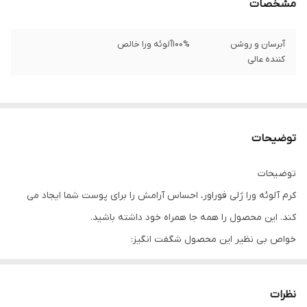
مشخصات
آبرسان و روشن
100%آلوئه ورا خالص
کننده عالی
توضیحات
توضیحات
کرم آلوئه ورا ژلی فوراور، احساس آرامش را برای پوست شما ایجاد می
کند. این محصول را همه جا همراه خود داشته باشید.
خواص بی نظیر این محصول شگفت انگیز:
تسریع در روند بهبود و ترمیم انواع سوختگی ها و زخم ها
تقویت و تغذیه مو، رفع ریزش مو و همچنین جلوگیری از ریزش مو
نظرات
مؤثر در بهبود کلیه بیماری ­های پوستی از قبیل جوش ، کک و مک،