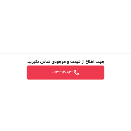
مکمل غذایی طبیعی پلانت پروتئین فوراور
این مکمل غذایی طبیعی حاوی 17 گرم پروتئین کاملا
گیاهی تشکیل شده از نخود ایزوله شده و کدو حلوایی
است که به همراه سایر ترکیبات گیاهی، طعمی لذت بخش
را به همراه دارد.
جهت اطلاع از قیمت و موجودی تماس بگیرید.
مشخصات اصلی
پروتئین گیاهی فوراور
که در
پکیج DX4
نیز
09133920832
به چشم می خورد عبارتند از:
17 گرم پروتئین ایزوله نخود و کدو تنبل با کیفیت تولید
بالا
فاقد سویا، گلوتن و مواد لبنی
کاملا مناسب برای افراد گیاهخوار و وگان
برگشت به بالا
کمک به رشد بهتر توده های عضلانی بدن