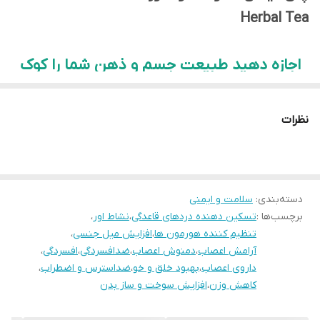
Herbal Tea
اجازه دهید طبیعت جسم و ذهن شما را کوک
کند.
نظرات
دسته‌بندی
:
سلامت و ایمنی
برچسب‌ها :
تسکین دهنده دردهای قاعدگی
،
نشاط اور
،
تنظیم کننده هورمون ها
،
افزایش میل جنسی
،
آرامش اعصاب
،
دمنوش اعصاب
،
ضدافسردگی
،
افسردگی
،
داروی اعصاب
،
بهبود خلق و خو
،
ضداسترس و اضطراب
،
کاهش وزن
،
افزایش سوخت و ساز بدن