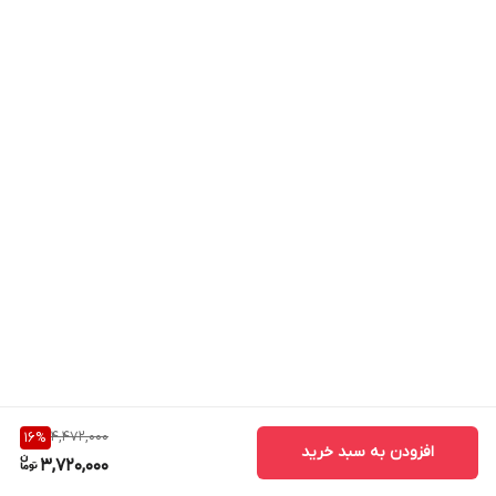
ترکیبات
:
دمنوش فوراور از ترکیب برگ های گیاهی و چاشنی های طبیعی
متنوعی به دست آمده است.
4,472,000
16
%
افزودن به سبد خرید
از جمله مواد طبیعی به کار رفته در این نوشیدنی می توان به
3,720,000
موارد زیر اشاره کرد: