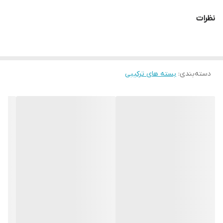
نظرات
دسته‌بندی
:
بسته های ترکیبی
این پکیج در بین
محصولات پوستی فوراور
یک پکیج عالی و تکمیل است.
با استفاده از
پکیج
مراقبت
از
پوست
روزانه
ی
سونیا
می توانید از داشتن
پوستی شاداب و با طراوت لذت کافی را ببرید. این پکیج دارای خواص بی
نظیری است که در ادامه در مورد خواص منحصر به فرد آن توضیح می
دهیم. یکی از نیاز های روزانه بدن ما، مراقبت از پوست است که
محصولات بسته مراقبت پوست سونیا بصورت روزانه تمامی نیاز های
تغذیه پوست را با فناوری پیشرفته و قابلیت جذب بالا برای شما به
ارمغان میاورد.