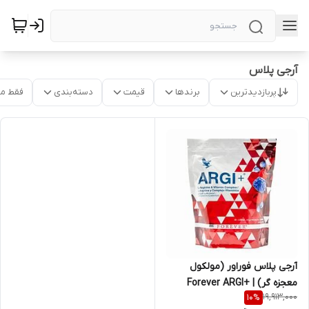
آرجی پلاس
پربازدیدترین
برندها
قیمت
دسته‌بندی
فقط م
آرجی پلاس فوراور (مولکول
معجزه گر) | +Forever ARGI
19,913,000
10
%