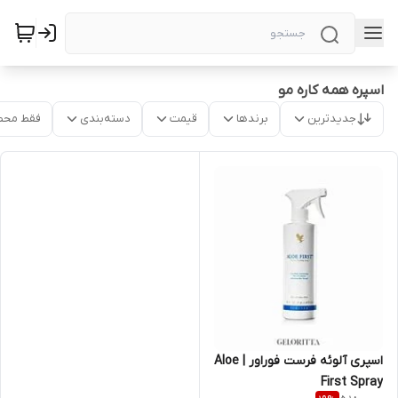
اسپره همه کاره مو
جدیدترین
برندها
قیمت
دسته‌بندی
فقط محص
اسپری آلوئه فرست فوراور | Aloe
First Spray