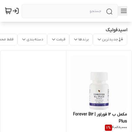
اسیدفولیک
جدیدترین
برندها
قیمت
دسته‌بندی
فقط محص
مکمل ب 12 فوراور | Forever B12
Plus
4,028,000
11
%