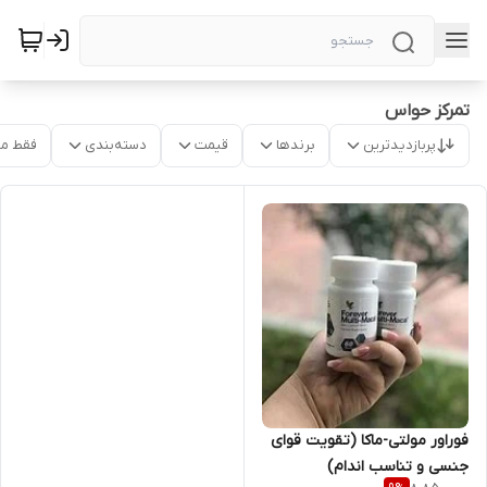
تمرکز حواس
پربازدیدترین
برندها
قیمت
دسته‌بندی
فقط م
فوراور مولتی-ماکا (تقویت قوای
جنسی و تناسب اندام)