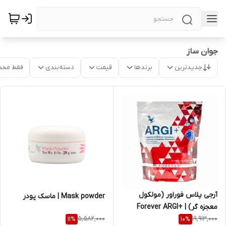
جوان ساز
جدیدترین
برندها
قیمت
دسته‌بندی
فقط محص
آرجی پلاس فوراور (مولکول
Mask powder | ماسک پودر
معجزه گر) | +Forever ARGI
5,582,000
19,913,000
11
%
10
%