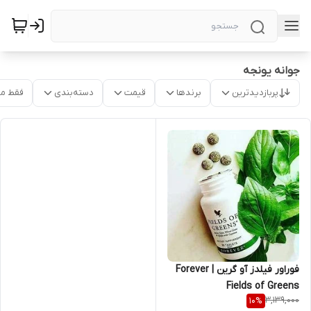
جوانه یونجه
پربازدیدترین
برندها
قیمت
دسته‌بندی
فقط م
فوراور فیلدز آو گرین | Forever
Fields of Greens
3,139,000
10
%