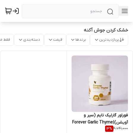
خشک کردن جوش آکنه
پربازدیدترین
برندها
قیمت
دسته‌بندی
فقط م
فوراور گارلیک تایم (سیر و
آویشن) | Forever Garlic Thyme
4,741,000
14
%