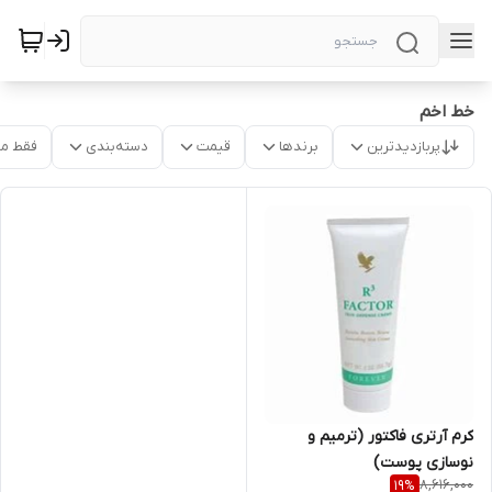
خط اخم
پربازدیدترین
برندها
قیمت
دسته‌بندی
فقط م
کرم آرتری فاکتور (ترمیم و
نوسازی پوست)
8,616,000
19
%