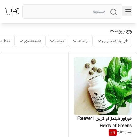
رفع یبوست
پربازدیدترین
برندها
قیمت
دسته‌بندی
فقط م
فوراور فیلدز آو گرین | Forever
Fields of Greens
3,139,000
10
%