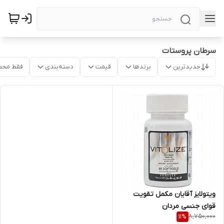
سرطان پروستات
جدیدترین
برندها
قیمت
دسته‌بندی
فقط محص
ویتولایز آقایان مکمل تقویت
قوای جنسی مردان
8,750,000
11
%