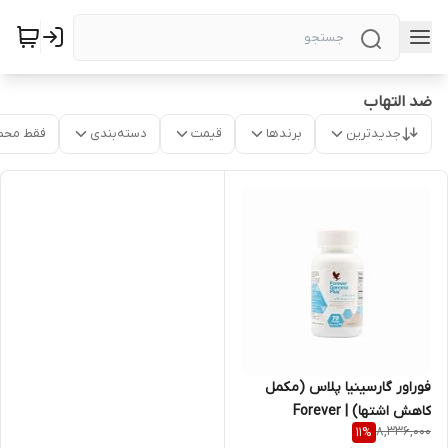
ضد التهاب
جدیدترین
برندها
قیمت
دسته‌بندی
فقط محص
فوراور گارسینیا پلاس (مکمل
کاهش اشتها) | Forever
8,336,000
11
%
Garcinia Plus