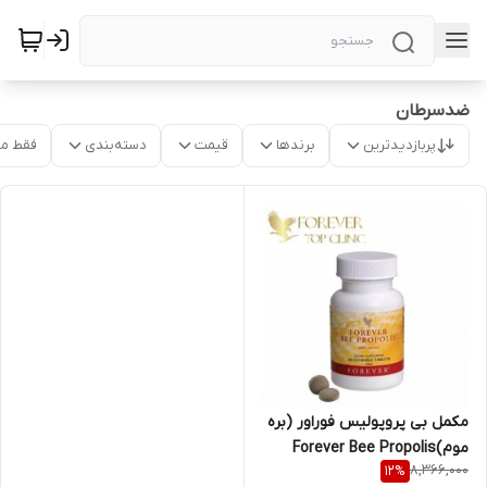
ضدسرطان
پربازدیدترین
برندها
قیمت
دسته‌بندی
فقط م
مکمل بی پروپولیس فوراور (بره
موم)Forever Bee Propolis
8,366,000
12
%