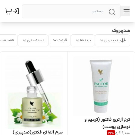
ضدچروک
جدیدترین
برندها
قیمت
دسته‌بندی
فقط محص
کرم آرتری فاکتور (ترمیم و
نوسازی پوست)
سرم آلفا ای فکتور(ضدپیری)
8,616,000
19
%