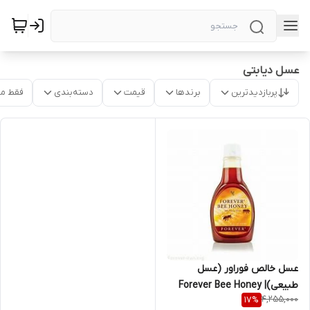
عسل دیابتی
پربازدیدترین
برندها
قیمت
دسته‌بندی
فقط م
عسل خالص فوراور (عسل
طبیعی)| Forever Bee Honey
4,255,000
17
%
forever bee honey