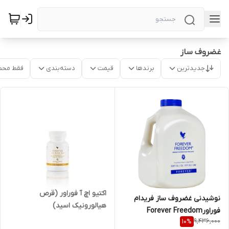
غضروف ساز
جدیدترین
برندها
قیمت
دسته‌بندی
فقط محص
اکتیو اچ آ فوراور (قرص
نوشیدنی غضروف ساز فریدام
هیالورونیک اسید)
فوراورForever Freedom
9,436,000
10
%
Forever Freedom