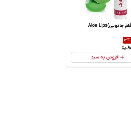
ادویی)Aloe Lips
15
%
8
افزودن به سبد