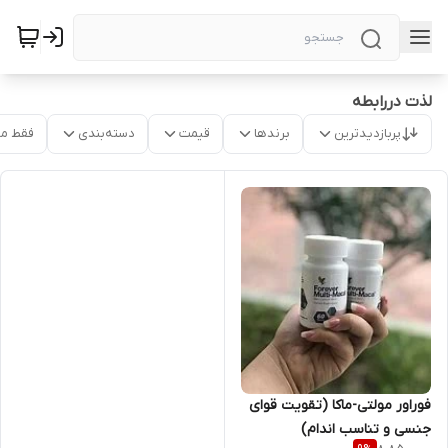
لذت دررابطه
پربازدیدترین
برندها
قیمت
دسته‌بندی
فقط م
فوراور مولتی-ماکا (تقویت قوای
جنسی و تناسب اندام)