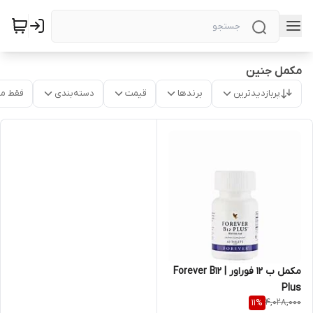
مکمل جنین
پربازدیدترین
برندها
قیمت
دسته‌بندی
فقط م
مکمل ب 12 فوراور | Forever B12
Plus
4,028,000
11
%