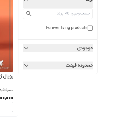
Forever living products
موجودی
محدوده قیمت
رویال ژلی jelly
8,616,000
00,000