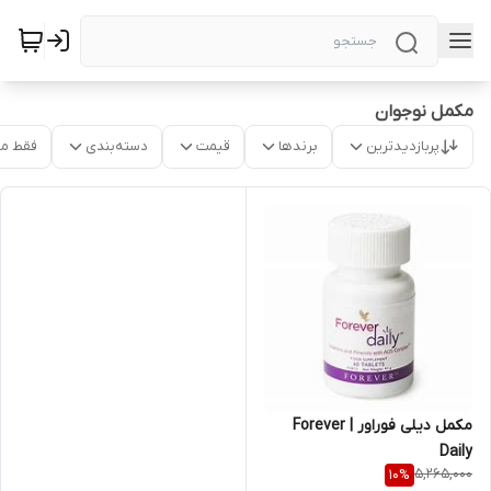
مکمل نوجوان
پربازدیدترین
برندها
قیمت
دسته‌بندی
فقط م
مکمل دیلی فوراور | Forever
Daily
5,265,000
10
%