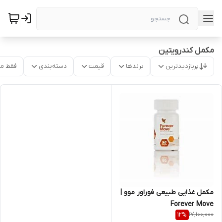
مکمل کندرویتین
پربازدیدترین
برندها
قیمت
دسته‌بندی
فقط م
مکمل غذایی طبیعی فوراور موو |
Forever Move
17,100,000
12
%