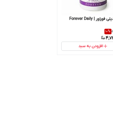
راور | Forever Daily
10
%
5
4,7
افزودن به سبد