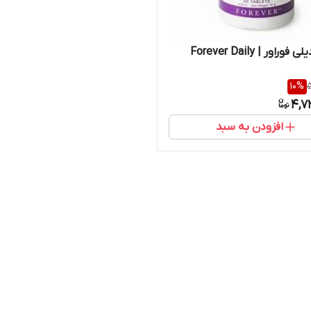
راور | Forever Daily
10
%
5
4,7
افزودن به سبد