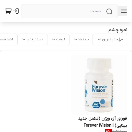
نمره چشم
جدیدترین
برندها
قیمت
دسته‌بندی
فقط محص
فوراور آی ویژن (مکمل جدید
بینایی) | Forever iVision
8,517,000
11
%