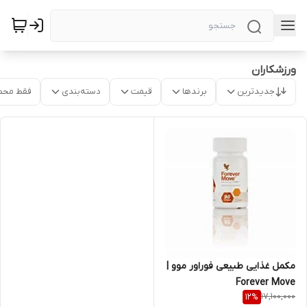
ورزشکاران
جدیدترین
برندها
قیمت
دسته‌بندی
فقط محص
مکمل غذایی طبیعی فوراور موو |
Forever Move
17,100,000
12
%