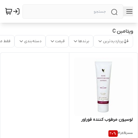
ویتامبن C
پربازدیدترین
برندها
قیمت
دسته‌بندی
فقط م
لوسیون مرطوب کننده فوراور
3,891,000
20
%