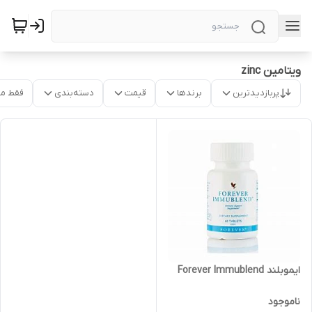
ویتامین zinc
پربازدیدترین
برندها
قیمت
دسته‌بندی
فقط م
ایموبلند Forever Immublend
ناموجود