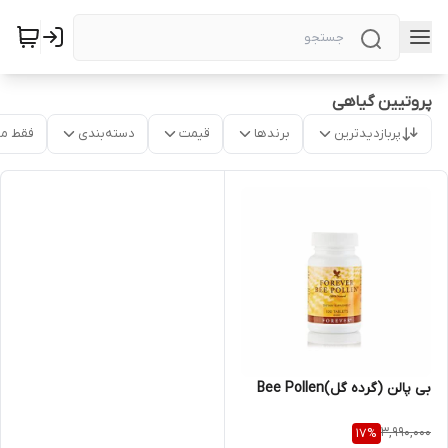
پروتیین گیاهی
پربازدیدترین
برندها
قیمت
دسته‌بندی
فقط م
بی پالن (گرده گل)Bee Pollen
3,990,000
17
%