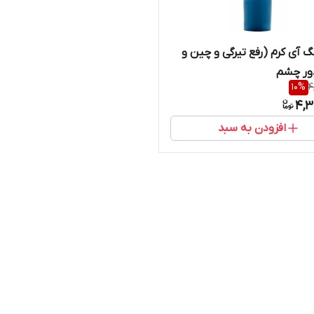
گ آی کرم (رفع تیرگی و چین و
ور چشم
10
%
4
4,3
افزودن به سبد