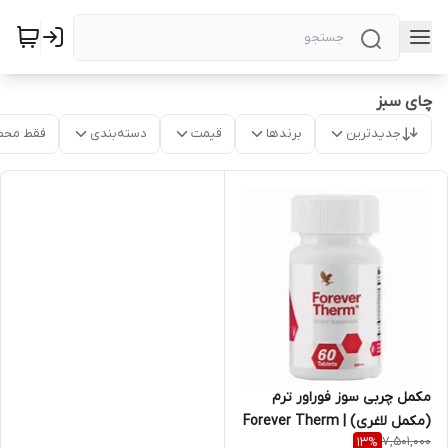
چای سبز
جدیدترین
برندها
قیمت
دسته‌بندی
فقط محص
مکمل چربی سوز فوراور ترم
(مکمل لاغری) | Forever Therm
7,501,000
13
%