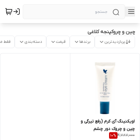
چین و چروکپنجه کلاغی
پربازدیدترین
برندها
قیمت
دسته‌بندی
فقط م
اویکنینگ آی کرم (رفع تیرگی و
چین و چروک دور چشم
4,787,000
10
%