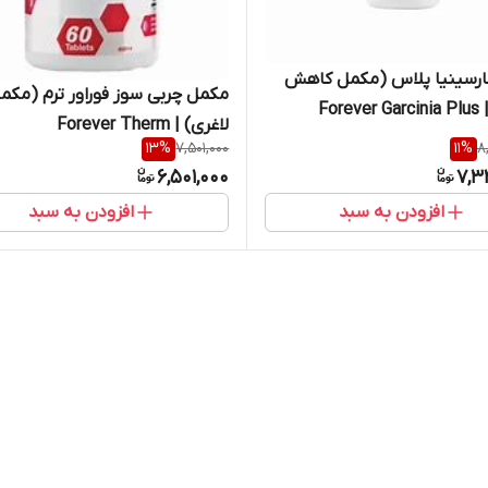
گارسینیا پلاس (مکمل کاهش
مکمل چربی سوز فوراور ترم (مکم
Fore
لاغری) | Forever Therm
13
%
7,501,000
11
%
8
6,501,000
7,3
افزودن به سبد
افزودن به سبد