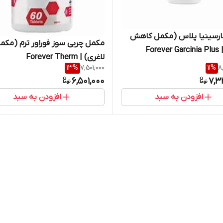
گارسینیا پلاس (مکمل کاهش
مکمل چربی سوز فوراور ترم (مکم
Fore
لاغری) | Forever Therm
13
%
7,501,000
11
%
8
6,501,000
7,3
افزودن به سبد
افزودن به سبد