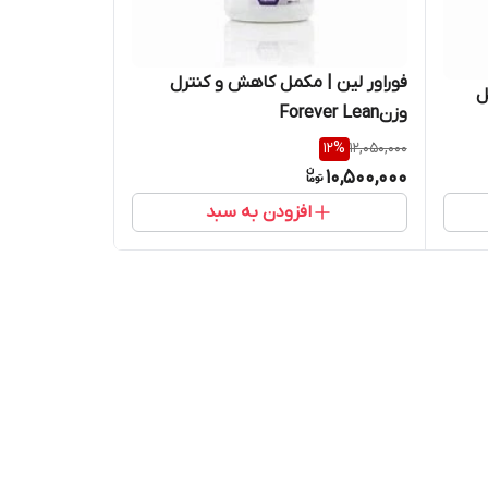
فوراور لین | مکمل کاهش و کنترل
ل
وزنForever Lean
12
%
12,050,000
10,500,000
افزودن به سبد