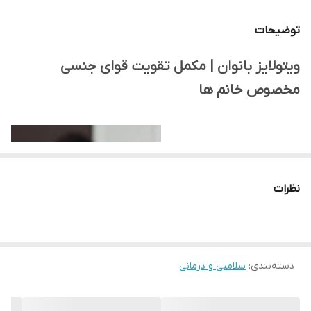
عضلات در دوران
قاعدگی
توضیحات
التیام بخش
.
ویتولایز بانوان | مکمل تقویت قوای جنسی
دردهای طبیعی
بانوان
مخصوص خانم ها
بهبود علائم و
.
عوارض یائسگی
افزایش سطح انرژی
.
بدن
نظرات
منبعی غنی از
.
ویتامین های گروه
B، C، D و E.
دسته‌بندی
:
سلامتی و درمانی
سرشار از آنتی
.
اکسیدان