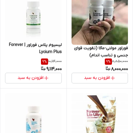
لیسیوم پلاس فوراور | Forever
فوراور مولتی-ماکا (تقویت قوای
Lycium Plus
جنسی و تناسب اندام)
10,114,000
8,850,000
9
%
9
%
9,114,000
8,000,000
افزودن به سبد
افزودن به سبد