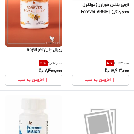
آرجی پلاس فوراور (مولکول
معجزه گر) | +Forever ARGI
رویال ژلیRoyal jelly
8,616,000
19,913,000
14
%
10
%
7,400,000
17,913,000
افزودن به سبد
افزودن به سبد