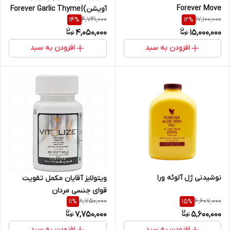
Forever Move
آویشن) | Forever Garlic Thyme
4,741,000
17,100,000
14
%
12
%
4,050,000
15,000,000
افزودن به سبد
افزودن به سبد
نوشیدنی ژل آلوئه ورا
ویتولایز آقایان مکمل تقویت
قوای جنسی مردان
8,750,000
6,607,000
11
%
15
%
7,750,000
5,600,000
افزودن به سبد
افزودن به سبد