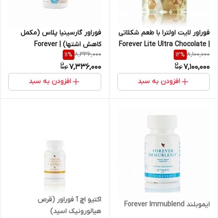
فوراور لایت اولترا با طعم شکلاتی
فوراور گارسینیا پلاس (مکمل
| Forever Lite Ultra Chocolate
کاهش اشتها) | Forever
8,336,000
8,100,000
11
%
12
%
with Aminotein
Garcinia Plus
7,336,000
7,100,000
افزودن به سبد
افزودن به سبد
اکتیو اچ آ فوراور (قرص
ایموبلند Forever Immublend
هیالورونیک اسید)