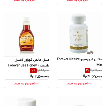
مکمل نیچرمینForever Nature-
عسل خالص فوراور (عسل
Min
طبیعی)| Forever Bee Honey
4,255,000
4,741,000
17
%
9
%
forever bee honey
3,500,000
4,267,000
افزودن به سبد
افزودن به سبد