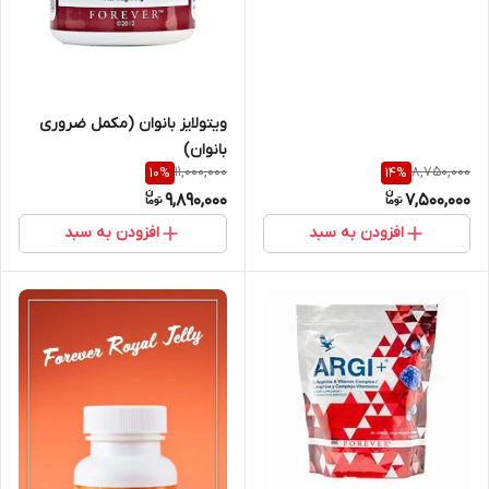
ویتولایز بانوان (مکمل ضروری
بانوان)
11,000,000
8,750,000
10
%
14
%
9,890,000
7,500,000
افزودن به سبد
افزودن به سبد