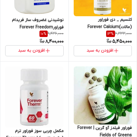
کلسیم _ دی فوراور
نوشیدنی غضروف ساز فریدام
(مالات)Forever Calcium
فوراورForever Freedom
9,436,000
6,333,000
10
%
13
%
Forever Freedom
8,400,000
5,450,000
افزودن به سبد
افزودن به سبد
فوراور فیلدز آو گرین | Forever
مکمل چربی سوز فوراور ترم
Fields of Greens