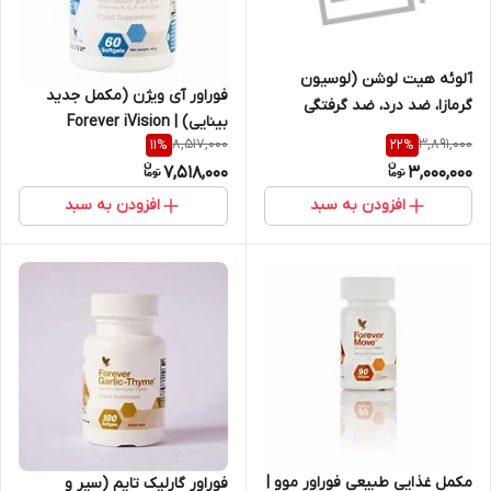
آلوئه هیت لوشن (لوسیون
فوراور آی ویژن (مکمل جدید
گرمازا، ضد درد، ضد گرفتگی
بینایی) | Forever iVision
عضلات) | Aloe Heat Lotion
8,517,000
3,891,000
11
%
22
%
7,518,000
3,000,000
افزودن به سبد
افزودن به سبد
مکمل غذایی طبیعی فوراور موو |
فوراور گارلیک تایم (سیر و