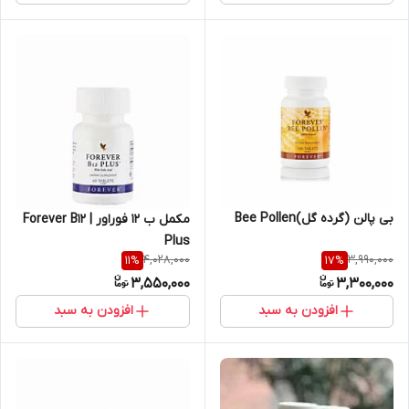
بی پالن (گرده گل)Bee Pollen
مکمل ب 12 فوراور | Forever B12
Plus
4,028,000
3,990,000
11
%
17
%
3,550,000
3,300,000
افزودن به سبد
افزودن به سبد