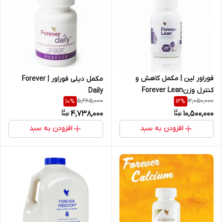
فوراور لین | مکمل کاهش و
مکمل دیلی فوراور | Forever
کنترل وزنForever Lean
Daily
5,265,000
12,050,000
10
%
12
%
4,738,000
10,500,000
افزودن به سبد
افزودن به سبد