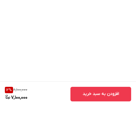
وزن
و سطح انرژی ورزشکاران و همه ی افراد نیازمند به
مواد مغذی، اسید آمینه، فیبر غذایی و پروتئین دارند.
فوراور لایت اولترا دارای آمینوتئین، تفکر و فناوری های
جدید را در هم می آمیزد تا به شما در حفظ رژیم و
سبک
زندگی سالم
کمک کند. در واقع این محصول به شما
کمک می کند تا از
رژیم های مضر
فاصله گرفته و یک رژیم
سالم داشته باشید.
خواص و ویژگی های پودر شکلاتی فوراور اولترا لایت
8,100,000
12
%
افزودن به سبد خرید
7,100,000