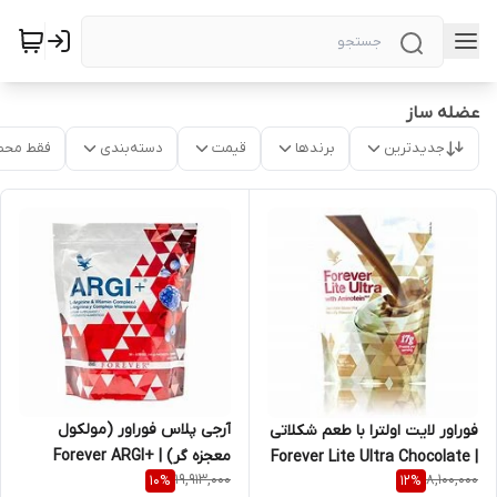
عضله ساز
جدیدترین
برندها
قیمت
دسته‌بندی
فقط محص
آرجی پلاس فوراور (مولکول
فوراور لایت اولترا با طعم شکلاتی
معجزه گر) | +Forever ARGI
| Forever Lite Ultra Chocolate
19,913,000
8,100,000
10
%
12
%
with Aminotein