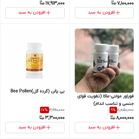
17,913,000
7,100,000
افزودن به سبد
افزودن به سبد
بی پالن (گرده گل)Bee Pollen
فوراور مولتی-ماکا (تقویت قوای
جنسی و تناسب اندام)
3,990,000
8,850,000
17
%
9
%
3,300,000
8,000,000
افزودن به سبد
افزودن به سبد