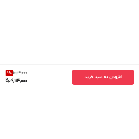
بهبود سلامت پوست
کاهش لکه های پوستی
افزایش سطح انرژی
نیروبخش قوی
سرشار از آنتی اکسیدان
تقویت سیستم ایمنی
کمک به بهبود دردهای مفصلی
10,114,000
9
%
افزودن به سبد خرید
کمک به بهبود عملکرد دستگاه تنفسی
9,114,000
بهبود مشکلات کبد و کلیه
کمک به بهبود سرگیجه و ضعف عمومی بدن
جلوگیری از سفید شدن موها
کاهش چین و چروک پوست
خنثی کننده رادیکال های آزاد بدن
برگشت به بالا