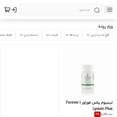
ورم روده
جدیدترین
برندها
قیمت
دسته‌بندی
فقط محص
لیسیوم پلاس فوراور | Forever
Lycium Plus
10,114,000
9
%