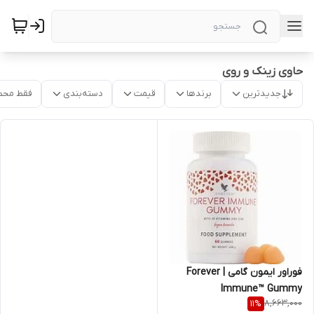
حاوی زینک و روی
جدیدترین
برندها
قیمت
دسته‌بندی
فقط محص
فوراور ایمون گامی | Forever
Immune™ Gummy
8,663,000
11
%