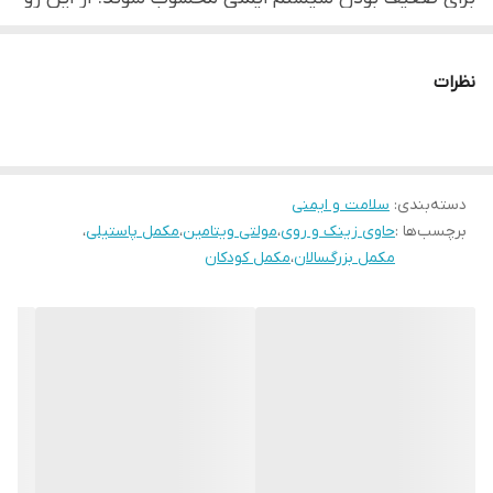
هنگامی که متوجه ضعف سیستم ایمنی بدن خود می
شوید، بهترین خبر وجود مکمل ایمون گامی می باشد که
نظرات
پیش از تجربه این ضعف در بدن قادر است، سیستم
ایمنی را با داشتن ویتامین هایی همچون ویتامین C، Dو A
تقویت کند که بدن را آماده مبارزه با بیماری هایی مانند
دسته‌بندی
:
سلامت و ایمنی
آنفولانزا نگه دارد.
برچسب‌ها :
حاوی زینک و روی
،
مولتی ویتامین
،
مکمل پاستیلی
،
مکمل بزرگسالان
،
مکمل کودکان