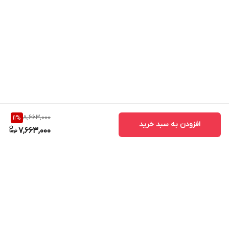
کنسانتره گلرنگ (Carthamus tinctorius)
فوراور ایمون گامی چه ویژگی هایی دارد؟
8,663,000
11
%
افزودن به سبد خرید
7,663,000
برگشت به بالا