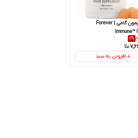
فوراور ایمون گامی | Forever
Immune™
11
%
8
7,6
افزودن به سبد