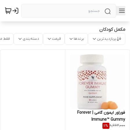
مکمل کودکان
پربازدیدترین
برندها
قیمت
دسته‌بندی
فقط م
فوراور ایمون گامی | Forever
Immune™ Gummy
8,663,000
11
%